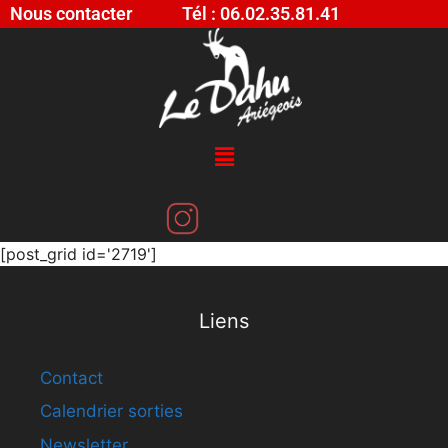
Nous contacter
Tél : 06.02.35.81.41
[post_grid id='2719']
Liens
Contact
Calendrier sorties
Newsletter