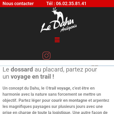
Nous contacter
Tél : 06.02.35.81.41
Une autre façon de
pratiquer le Trail !
Le
dossard
au placard, partez pour
un
voyage en trail !
Un concept du Dahu, le ©
trail voyage
, c’est être en
harmonie avec la nature sans forcement se mettre un
objectif. Partez léger pour
courir en montagne
et arpentez
les magnifiques paysages sur plusieurs jours avec une
prise en charge de toute la logistique. Une autre façon de