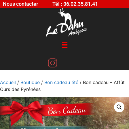
Nous contacter
Tél : 06.02.35.81.41
Accueil
/
Boutique
/
Bon cadeau été
/ Bon cadeau – Affût
Ours des Pyrénées