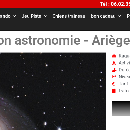
Tél : 06.02.3
ando
Jeu Piste
Chiens traîneau
bon cadeau
P
on astronomie - Ariège
Raque
Activi
Durée
Nivea
Tarif
Dates