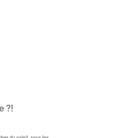
e ?!
cher
du soleil, sous les