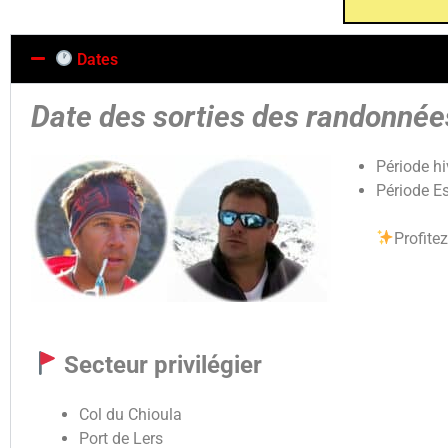
Dates
Date des sorties des randonné
Période hi
Période E
Profite
Secteur privilégier
Col du Chioula
Port de Lers