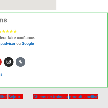
ns
leur faire confiance.
ipadvisor
ou
Google
CANI RANDO
ENAS
Réservation
is
llisé
Séjour -
Chiens de traineau
produit labellisé