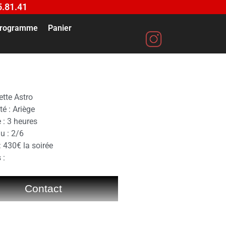
5.81.41
rogramme
Panier
tte Astro
té : Ariège
 : 3 heures
u : 2/6
 : 430€ la soirée
 :
Contact