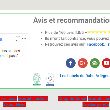
Avis et recommandatio
Plus de 160 avis 4,8/5 –
Ils m’ont fait confiance, vous pouvez 
Retrouvez ces avis sur
Facebook
,
Tr
ON NORDIQUE PYRÉNÉES
TREKKING BARD
Réservation
Réservation
Les Labels du Dahu Ariégeo
 traineau
produit labellisé
Coup de Coeur
produit labe
Séjour Hiver
Trekking - Ete